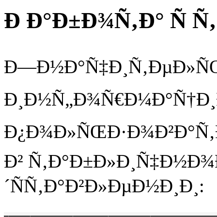
Ð Ð°Ð±Ð¾Ñ‚Ð° Ñ 
Ð—Ð½Ð°Ñ‡Ð¸Ñ‚ÐµÐ»ÑŒ
Ð¸Ð½Ñ„Ð¾Ñ€Ð¼Ð°Ñ†Ð¸Ð¸
Ð¿Ð¾Ð»ÑŒÐ·Ð¾Ð²Ð°Ñ‚Ð
Ð² Ñ‚Ð°Ð±Ð»Ð¸Ñ‡Ð½Ð
´ÑÑ‚Ð°Ð²Ð»ÐµÐ½Ð¸Ð¸: