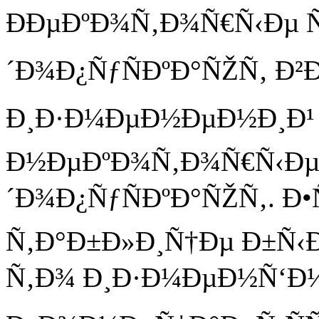
ÐÐµÐºÐ¾Ñ‚Ð¾Ñ€Ñ‹Ðµ 
´Ð¾Ð¿ÑƒÑÐºÐ°ÑŽÑ‚ Ð
Ð¸Ð·Ð¼ÐµÐ½ÐµÐ½Ð¸Ð¹ Ð
Ð½ÐµÐºÐ¾Ñ‚Ð¾Ñ€Ñ‹Ðµ
´Ð¾Ð¿ÑƒÑÐºÐ°ÑŽÑ‚. Ð•
Ñ‚Ð°Ð±Ð»Ð¸Ñ†Ðµ Ð±Ñ‹
Ñ‚Ð¾ Ð¸Ð·Ð¼ÐµÐ½Ñ‘Ð½