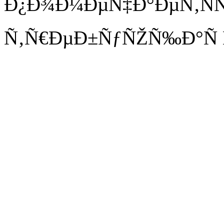
Ð¿Ð¾Ð¼ÐµÑ‡Ð°ÐµÑ‚ÑÑ
Ñ‚Ñ€ÐµÐ±ÑƒÑŽÑ‰Ð°Ñ 