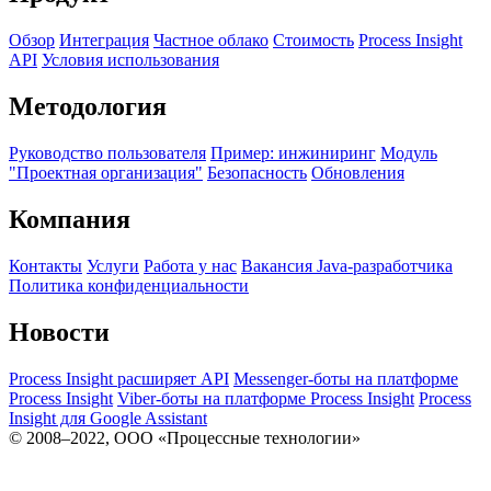
Обзор
Интеграция
Частное облако
Стоимость
Process Insight
API
Условия использования
Методология
Руководство пользователя
Пример: инжиниринг
Модуль
"Проектная организация"
Безопасность
Обновления
Компания
Контакты
Услуги
Работа у нас
Вакансия Java-разработчика
Политика конфиденциальности
Новости
Process Insight расширяет API
Messenger-боты на платформе
Process Insight
Viber-боты на платформе Process Insight
Process
Insight для Google Assistant
© 2008–2022, ООО «Процессные технологии»