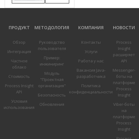
ПРОДУКТ
МЕТОДОЛОГИЯ
КОМПАНИЯ
НОВОСТИ
Обзор
Руководство
Контакты
Process
пользователя
Insight
Интеграция
Услуги
расширяет
Пример:
Частное
Работа у нас
API
инжиниринг
облако
Вакансия Java-
Messenger-
Модуль
Стоимость
разработчика
боты на
"Проектная
платформе
Process Insight
организация"
Политика
Process
API
конфиденциальности
Безопасность
Insight
Условия
Обновления
Viber-боты
использования
на
платформе
Process
Insight
Process