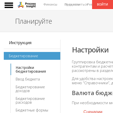
Финансы
Подключиться
Процессы
Реестры
ВОЙТИ
Се
Планируйте
Инструкция
Настройки
Бюджетирование
Группировка бюджетны
контрагентам и расчё
Настройки
рассмотрены в раздел
бюджетирования
Для удобства настрое
Ввод бюджета
меню “Справочники”, 
Бюджетирование
доходов
Валюта бюдж
Бюджетирование
расходов
При необходимости мн
Бюджетные формы