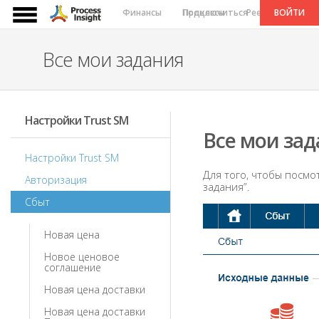
Финансы
Подключиться
Процессы
Реестры
ВОЙТИ
Се
Все мои задания
Настройки Trust SM
Все мои за
Настройки Trust SM
Для того, чтобы посмо
Авторизация
задания”.
Сбыт
Новая цена
Новое ценовое
соглашение
Новая цена доставки
Новая цена доставки