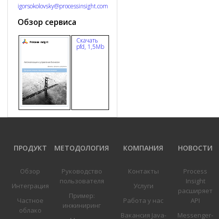
igorsokolovsky@processinsight.com
Обзор сервиса
Скачать
pfd, 1,5Mb
ПРОДУКТ
МЕТОДОЛОГИЯ
КОМПАНИЯ
НОВОСТИ
Обзор
Руководство
Контакты
Process
пользователя
Insight
Интеграция
Услуги
расширяет
Пример:
Частное
Работа у нас
API
инжиниринг
облако
Вакансия Java-
Messenger-