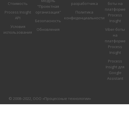
Модуль
Стоимость
разработчика
боты на
"Проектная
платформе
Process Insight
организация"
Политика
Process
API
конфиденциальности
Безопасность
Insight
Условия
Обновления
Viber-боты
использования
на
платформе
Process
Insight
Process
Insight для
Google
Assistant
© 2008–2022, ООО «Процессные технологии»